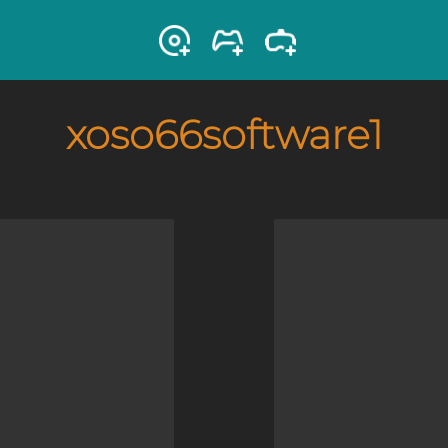
xoso66software1